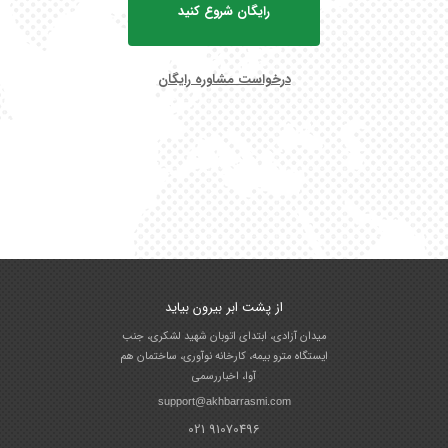
رایگان شروع کنید
درخواست مشاوره رایگان
از پشت ابر بیرون بیاید
میدان آزادی، ابتدای اتوبان شهید لشکری، جنب
ایستگاه مترو بیمه، کارخانه نوآوری، ساختمان هم
آوا، اخباررسمی
support@akhbarrasmi.com
021 91070496